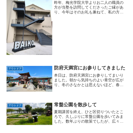
昨年、梅光学院大学よりお二人の職員の
方が当塾を訪問してくださったご縁があ
り、今年はそのお礼も兼ねて、私の方か
ら同大学のキャンパスを訪問させていた
だきました。講義棟のひとつ山口県下関
市の中心部から少し離れた場所にあるキ
ャンパスは、中心地として...
防府天満宮にお参りしてきました
アウトドア
本日は、防府天満宮にお参りしてまいり
ました。朝から気持ちのよい青空が広が
り、冬のさなかとは思えないほど、春を
先取りしたような穏やかな陽気でした。
境内を歩いていると、自然と背筋が伸
び、心が静かに整っていくのを感じま
す。今年は、今日の時点で、愛...
常盤公園を散歩して
アウトドア
夏期講習を終え、ひと区切りついたとこ
ろで、久しぶりに常盤公園を歩いてみま
した。数年ぶりの散策でしたが、広々と
した湖と緑の景色は気持ちを和ませてく
れます。常盤公園入ってすぐの彫刻ちょ