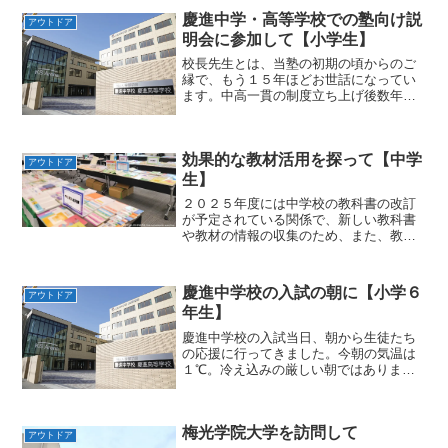
慶進中学・高等学校での塾向け説
アウトドア
明会に参加して【小学生】
校長先生とは、当塾の初期の頃からのご
縁で、もう１５年ほどお世話になってい
ます。中高一貫の制度立ち上げ後数年目
に塾回りをされていた際に知り合い、以
来折に触れて教育の話を交わしてきまし
た。今回の説明会では、次年度入試の制
効果的な教材活用を探って【中学
度変更について校長自身や...
アウトドア
生】
２０２５年度には中学校の教科書の改訂
が予定されている関係で、新しい教科書
や教材の情報の収集のため、また、教育
や教材に関する講演会も行われるため、
参加しました。今回の改訂は微改訂に留
まる予定ですが、「改訂」の影響を受け
慶進中学校の入試の朝に【小学６
アウトドア
た教材の進化について解説...
年生】
慶進中学校の入試当日、朝から生徒たち
の応援に行ってきました。今朝の気温は
１℃。冷え込みの厳しい朝ではありまし
たが、空は徐々に晴れ間が広がっていき
ました。ただ、途中からは雪がちらほら
と舞い、いかにも受験の朝らしい、張り
梅光学院大学を訪問して
つめた空気を感じました。...
アウトドア