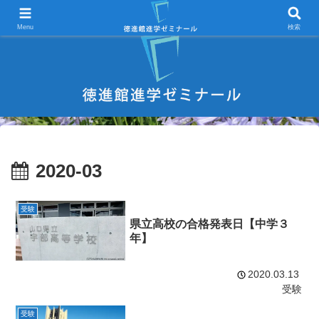
宇部市 学習塾 中学受験 高校受験 大学受験 進学塾 試験対策
Menu
検索
2020-03
受験
県立高校の合格発表日【中学３
年】
2020.03.13
受験
受験