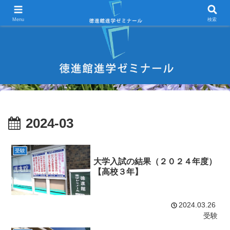
宇部市 学習塾 中学受験 高校受験 大学受験 進学塾 試験対策
Menu
検索
2024-03
受験
大学入試の結果（２０２４年度）
【高校３年】
2024.03.26
受験