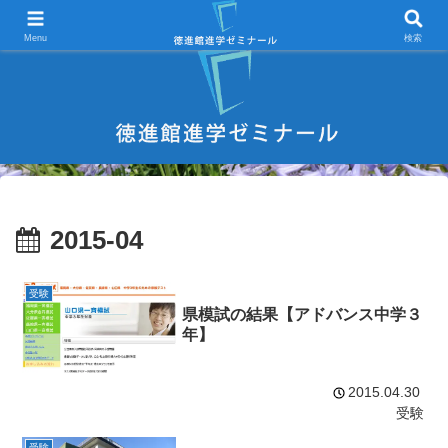
宇部市 学習塾 中学受験 高校受験 大学受験 進学塾 試験対策
Menu
検索
2015-04
受験
県模試の結果【アドバンス中学３
年】
2015.04.30
受験
受験