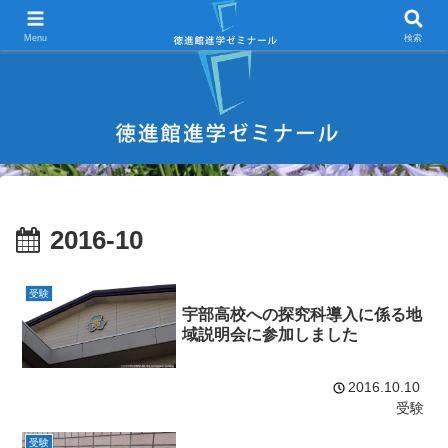
宇部市 学習塾 中学受験 高校受験 大学受験 進学塾 試験対策
Menu
検索
2016-10
受験
宇部高校への探究科導入に係る地
域説明会に参加しました
2016.10.10
受験
受験