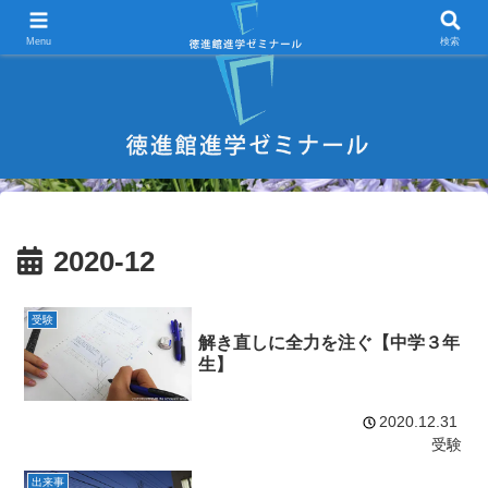
宇部市 学習塾 中学受験 高校受験 大学受験 進学塾 試験対策
Menu
検索
2020-12
受験
解き直しに全力を注ぐ【中学３年
生】
2020.12.31
受験
出来事