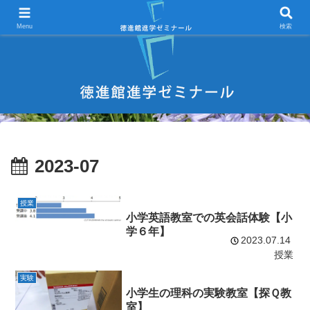
宇部市 学習塾 中学受験 高校受験 大学受験 進学塾 試験対策
Menu
検索
2023-07
授業
小学英語教室での英会話体験【小
学６年】
2023.07.14
授業
実験
小学生の理科の実験教室【探Ｑ教
室】