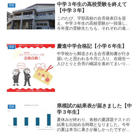
年度より、国語・算数の２科目入試とな
中学３年生の高校受験を終えて
受験
り、実施時期も１２月中旬...
【中学３年】
このたび、宇部高校の合否発表日を迎
え、中学３年生の高校受験が一段落し、
今年度の受験生たちも、それぞれの進路
を無事に決めることができました。結果
としては、宇部高校１１名、宇部高専４
名、愛光高校１名、青雲高校１名、西南
慶進中学合格記【小学６年生】
受験
学院高校１名、慶進高校アド...
中学校から郵送される合否通知書が行き
届いたと思われる今月に入り、在籍生一
人ひとりと合否の確認を進めてまいりま
した。その結果、アドバンスコースなど
で全員合格、全体としては１６名が慶進
中学校に合格したことが確定しました。
生徒の皆さん、本当におめ...
県模試の結果表が届きました【中
受験
学３年生】
夏休みが終わり、各校の夏課題テストの
結果も出始める時期となりました。今年
の夏は本当に暑さが厳しかったですが、
その中で勉強に励む姿勢は素晴らしかっ
たと思います。そして、その成果が形と