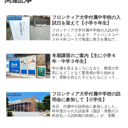
フロンティア大学付属中学校の入
アウトドア
試日を迎えて【小学６年生】
フロンティア大学付属中学校の入試が行
われました。これまで、アドバンスコー
スや４科コースで地道に努力を重ねてき
た生徒たちが、いよいよ本番の日を迎え
ました。私も朝から、子どもたちの応援
のために学校へ出向きました。早朝には
冬期講習のご案内【主に小学６
受験
雨が降っていましたが、会...
年・中学３年生】
年の瀬を迎えるころになると、教室の空
気にもどことなく緊張感が宿り始めま
す。受験を控えた子どもたちにとって、
冬休みという限られた時間は、単なる
「休み」ではなく、これまでの頑張りを
確かな成果へと結びつけるための、いわ
フロンティア大学付属中学校の説
アウトドア
ば“最後の助走期間”です。塾...
明会に参加して【小学生】
先日、付属中の説明会に参加しました。
昨年度からの入試改革（国語・算数の２
科目化／入試時期の前倒し）が、実際に
どのような成果をもたらしたのかを、学
校説明会の内容から読み取りました。昨