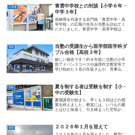
（以下、付属中学）、慶進中学、そして
青雲中学校との対談【小学６年・
出来事
県外の有名私立では、四国...
中学３年】
長崎県を代表する名門校「青雲中学・高
等学校」の広報の先生が当塾を訪ねてく
ださいました。青雲中学・高等学校はそ
の厳格な学問追求と卓越した大学進学へ
の実績で有名な学校です。塾では、子ど
もたち自身が自己の学力を高めるためと
当塾の受講生から医学部医学科ダ
受験
いう崇高な目的で受験校と...
ブル合格【高校３年】
嬉しい報告です！約８年前に当塾の小学
部アドバンスコースや論理作文教室等で
学び始めた２名の生徒さんが、見事山口
大学医学部医学科に現役合格しました。
お二人は当塾の「小学部アドバンスコー
ス」や「論理作文教室」などで基礎学力
夏を制する者は受験を制す【小・
受験
をしっかりと固め、受験に...
中の受験生】
夏期講習が始まり、早くも３回ほどの授
業を終えました。教室には、いつもの夏
とはひと味違う、引き締まった空気が流
れ始めています。とりわけ受験生である
小学６年生と中学３年生にとって、この
夏は特別な意味を持つ季節です。学校の
２０２６年１月を迎えて
受験
授業が止まるこの期間は、...
２０２６年の１月を迎えました。教室に