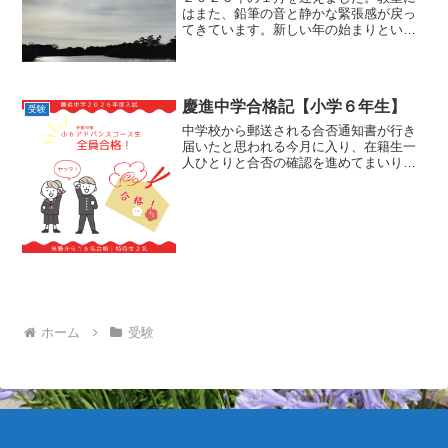
はまた、鉛筆の音と静かな緊張感が戻っ
てきています。新しい年の始まりという
のは、毎年のことながら、やはり特別な
重みを感じます。まずは、受験生の皆さ
んへ。ここまで本当によく頑張ってきま
した。定期テストや塾の週...
慶進中学合格記【小学６年生】
受験
中学校から郵送される合否通知書が行き
届いたと思われる今月に入り、在籍生一
人ひとりと合否の確認を進めてまいりま
した。その結果、アドバンスコースなど
で全員合格、全体としては１６名が慶進
中学校に合格したことが確定しました。
生徒の皆さん、本当におめ...
ホーム
受験