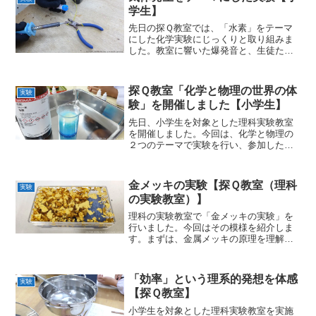
えて、レクリエーションの時間...
学生】
先日の探Ｑ教室では、「水素」をテーマ
にした化学実験にじっくりと取り組みま
した。教室に響いた爆発音と、生徒たち
の驚きに満ちた声と表情が、今も目に焼
き付いています。午前中は、元素記号の
暗記から始めました。覚えることの多い
探Ｑ教室「化学と物理の世界の体
実験
元素記号ですが、手製のか...
験」を開催しました【小学生】
先日、小学生を対象とした理科実験教室
を開催しました。今回は、化学と物理の
２つのテーマで実験を行い、参加した子
どもたちは目を輝かせながら科学の不思
議を体感していました。最初のテーマは
「炭酸水素ナトリウム（重曹）と希塩酸
金メッキの実験【探Ｑ教室（理科
実験
の反応」によるカラフルな...
の実験教室）】
理科の実験教室で「金メッキの実験」を
行いました。今回はその模様を紹介しま
す。まずは、金属メッキの原理を理解す
るために、人類と金属の歴史を簡単に振
り返りました。特にメッキと関連して、
金属の防食技術の学習です。日本でも太
「効率」という理系的発想を体感
実験
古から、装飾品や文化財を...
【探Ｑ教室】
小学生を対象とした理科実験教室を実施