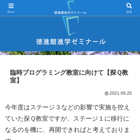
宇部市 学習塾 中学受験 高校受験 大学受験 進学塾 試験対策
Menu
検索
臨時プログラミング教室に向けて【探Ｑ教
室】
2021.09.25
今年度はステージ３などの影響で実施を控え
ていた探Ｑ教室ですが、ステージ１に移行に
なるのを機に、再開できればと考えておりま