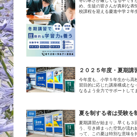
冬の寒さが厳しくなる中です
め、生徒の皆さんが真剣な表
校課程を迎える慶進中学２年生
２０２５年度・夏期講
受験
今年度も、小学５年生から高
習目的に応じた講座構成とな
なるよう全力でサポートしてま
夏を制する者は受験を
受験
夏期講習が始まり、早くも３
う、引き締まった空気が流れ
って、この夏は特別な意味を持