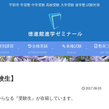
宇部市 学習塾 中学受験 高校受験 大学受験 進学塾 試験対策
特別講習
合格実績
各種試験
塾長
ectures
achievements
exams
our bl
験生】
2017.09.03
からなる『受験生』が在籍しています。