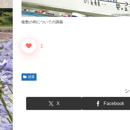
級数の和についての講義
1
授業
シ
X
Facebook