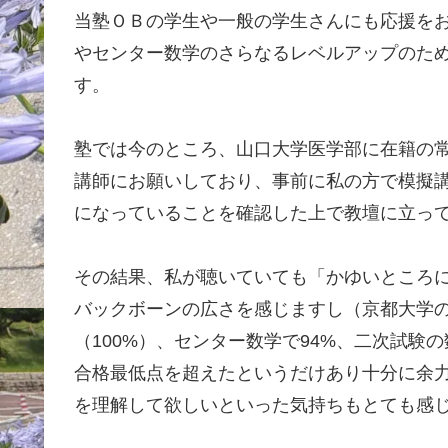
当塾ＯＢの学生や一般の学生さんにも応援を
やセンター数学のさらなるレベルアップのた
す。
塾では今のところ、山口大学医学部に在籍の
講師にお願いしており、事前に私の方で模擬
になっていることを確認した上で教壇に立っ
その結果、私が聴いていても「かゆいところ
バックボーンの広さを感じますし（京都大学の
（100%）、センター数学で94%、二次試験
合格最低点を超えたというだけあり十分に余
を理解して欲しいといった気持ちもとても感