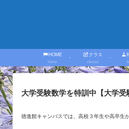
HOME
クラス
home
classes
l
大学受験数学を特訓中【大学受
徳進館キャンパスでは、高校３年生や高卒生