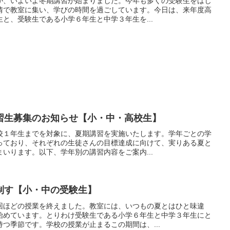
が、いよいよ冬期講習が始まりました。今年も多くの受験生をはじ
情で教室に集い、学びの時間を過ごしています。今日は、来年度高
と、受験生である小学６年生と中学３年生を...
習生募集のお知らせ【小・中・高校生】
校１年生までを対象に、夏期講習を実施いたします。学年ごとの学
っており、それぞれの生徒さんの目標達成に向けて、実りある夏と
いります。以下、学年別の講習内容をご案内...
制す【小・中の受験生】
回ほどの授業を終えました。教室には、いつもの夏とはひと味違
始めています。とりわけ受験生である小学６年生と中学３年生にと
つ季節です。学校の授業が止まるこの期間は、...