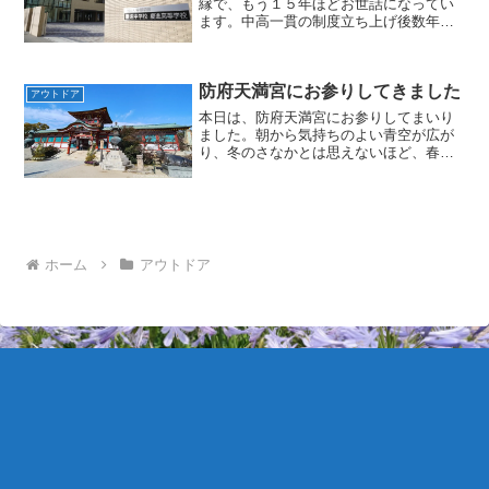
縁で、もう１５年ほどお世話になってい
ます。中高一貫の制度立ち上げ後数年目
に塾回りをされていた際に知り合い、以
来折に触れて教育の話を交わしてきまし
た。今回の説明会では、次年度入試の制
防府天満宮にお参りしてきました
度変更について校長自身や...
アウトドア
本日は、防府天満宮にお参りしてまいり
ました。朝から気持ちのよい青空が広が
り、冬のさなかとは思えないほど、春を
先取りしたような穏やかな陽気でした。
境内を歩いていると、自然と背筋が伸
び、心が静かに整っていくのを感じま
す。今年は、今日の時点で、愛...
ホーム
アウトドア