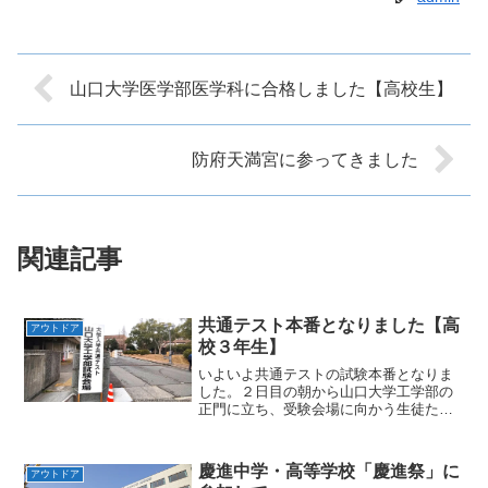
山口大学医学部医学科に合格しました【高校生】
防府天満宮に参ってきました
関連記事
共通テスト本番となりました【高
アウトドア
校３年生】
いよいよ共通テストの試験本番となりま
した。２日目の朝から山口大学工学部の
正門に立ち、受験会場に向かう生徒たち
を見送ってきました。大学の正門前を通
る一人ひとりの緊張感が伝わってくる
中、少しでも力になればと思い、できる
慶進中学・高等学校「慶進祭」に
アウトドア
限り励ましの声をかけました...