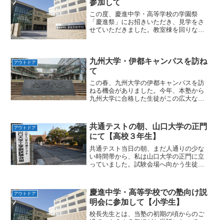
参加して
この度、慶進中学・高等学校の学園祭
「慶進祭」にお招きいただき、見学をさ
せていただきました。教室棟を回りなが
ら、各教室で行われている催し物を一つ
ひとつ丁寧に見学していると、廊下や展
示会場の中で、塾に通っている生徒たち
九州大学・伊都キャンパスを訪ね
が慌ただしく準備や案内に奔...
アウトドア
て
この春、九州大学の伊都キャンパスを訪
ねる機会がありました。今年、本塾から
九州大学に合格した生徒がこの広大なキ
ャンパスで学び始めるのだと思うと、訪
問の前から胸が高鳴る思いでした。九州
大学は、東京・京都・東北に次ぐ国内四
共通テストの朝、山口大学の正門
アウトドア
番目の帝国大学として、１...
にて【高校３年生】
共通テスト当日の朝、まだ人通りの少な
い時間帯から、私は山口大学の正門に立
っていました。試験会場へ向かう生徒た
ちに、直接何か特別なことができるわけ
ではありませんが、せめて一声だけでも
かけたい気持ちで、毎年この場所に足を
慶進中学・高等学校での塾向け説
アウトドア
運んでいます。この日は、...
明会に参加して【小学生】
校長先生とは、当塾の初期の頃からのご