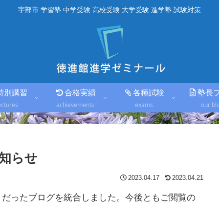
宇部市 学習塾 中学受験 高校受験 大学受験 進学塾 試験対策
特別講習
合格実績
各種試験
塾長
ectures
achievements
exams
our bl
知らせ
2023.04.17
2023.04.21
トだったブログを統合しました。今後ともご閲覧の