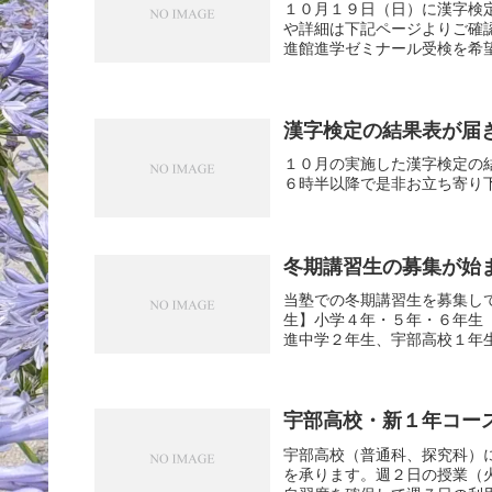
１０月１９日（日）に漢字検
や詳細は下記ページよりご確認
進館進学ゼミナール受検を希望
漢字検定の結果表が届
１０月の実施した漢字検定の
６時半以降で是非お立ち寄り
冬期講習生の募集が始
当塾での冬期講習生を募集し
生】小学４年・５年・６年生
進中学２年生、宇部高校１年生
宇部高校・新１年コー
宇部高校（普通科、探究科）
を承ります。週２日の授業（