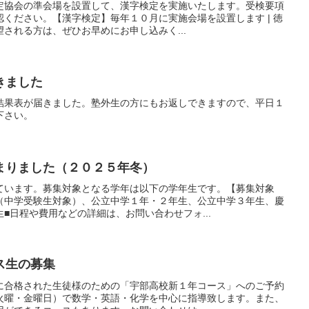
定協会の準会場を設置して、漢字検定を実施いたします。受検要項
ください。【漢字検定】毎年１０月に実施会場を設置します | 徳
される方は、ぜひお早めにお申し込みく...
きました
結果表が届きました。塾外生の方にもお返しできますので、平日１
下さい。
まりました（２０２５年冬）
ています。募集対象となる学年は以下の学年生です。【募集対象
（中学受験生対象）、公立中学１年・２年生、公立中学３年生、慶
■日程や費用などの詳細は、お問い合わせフォ...
ス生の募集
に合格された生徒様のための「宇部高校新１年コース」へのご予約
火曜・金曜日）で数学・英語・化学を中心に指導致します。また、