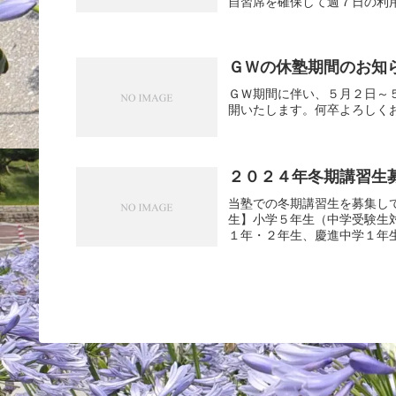
自習席を確保して週７日の利用
ＧＷの休塾期間のお知
ＧＷ期間に伴い、５月２日～
開いたします。何卒よろしく
２０２４年冬期講習生
当塾での冬期講習生を募集し
生】小学５年生（中学受験生
１年・２年生、慶進中学１年生