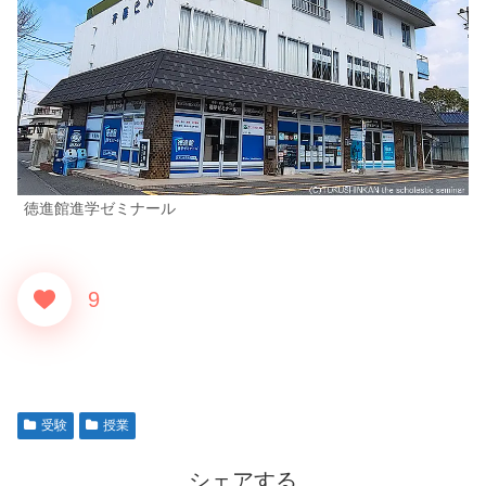
徳進館進学ゼミナール
9
受験
授業
シェアする