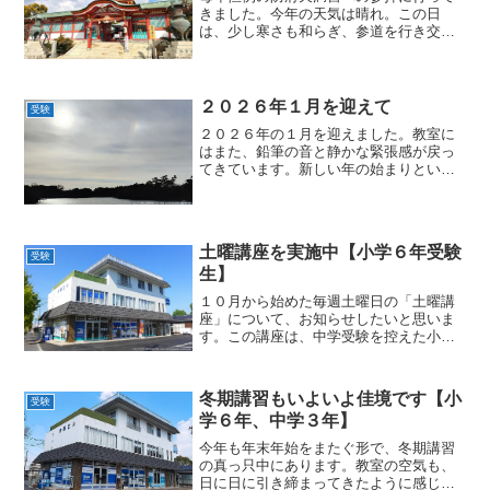
きました。今年の天気は晴れ。この日
は、少し寒さも和らぎ、参道を行き交う
人々の服装もそれほど厚手ではなく、ど
こか春の兆しを感じさせる穏やかな日で
した。防府天満宮は、日本最初の天満宮
として知られ、学問の神様で...
２０２６年１月を迎えて
受験
２０２６年の１月を迎えました。教室に
はまた、鉛筆の音と静かな緊張感が戻っ
てきています。新しい年の始まりという
のは、毎年のことながら、やはり特別な
重みを感じます。まずは、受験生の皆さ
んへ。ここまで本当によく頑張ってきま
した。定期テストや塾の週...
土曜講座を実施中【小学６年受験
受験
生】
１０月から始めた毎週土曜日の「土曜講
座」について、お知らせしたいと思いま
す。この講座は、中学受験を控えた小学
６年生のために設けた特別な学習会で、
毎年この時期に行っているものです。慶
進中学校やフロンティア大学付属中学校
冬期講習もいよいよ佳境です【小
受験
を目指す皆さんのために、...
学６年、中学３年】
今年も年末年始をまたぐ形で、冬期講習
の真っ只中にあります。教室の空気も、
日に日に引き締まってきたように感じま