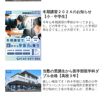
す。小学６年生は、主に慶進中学を目指
す受験生たちです。朝早い時間帯にもか
かわらず、皆さん本当に元気よく教室に
冬期講習２０２４のお知らせ
受験
通ってくれています。こち...
【小・中学生】
今年も冬期講習の季節がやってきまし
た。どの学年でも、しっかりした学習計
画を立てることが大切です。２０２４年
の冬期講習は、皆さまの学力向上をサポ
ートするために多彩なプログラムを用意
しております。ぜひ、ご検討下さい。
【小学５年生】中学受験向けの...
当塾の受講生から医学部医学科ダ
受験
ブル合格【高校３年】
嬉しい報告です！約８年前に当塾の小学
部アドバンスコースや論理作文教室等で
学び始めた２名の生徒さんが、見事山口
大学医学部医学科に現役合格しました。
お二人は当塾の「小学部アドバンスコー
ス」や「論理作文教室」などで基礎学力
をしっかりと固め、受験に...